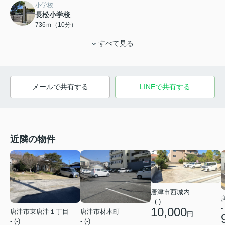
小学校
長松小学校
736ｍ（10分）
すべて見る
メールで共有する
LINEで共有する
近隣の物件
唐津市西城内
- (-)
- 
10,000
唐津市材木町
唐津市東唐津１丁目
円
- (-)
- (-)