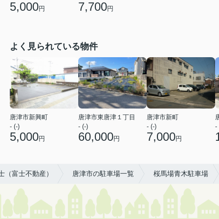
7,700
5,000
円
円
よく見られている物件
唐津市新興町
唐津市東唐津１丁目
唐津市新町
- (-)
- (-)
- (-)
- 
5,000
60,000
7,000
円
円
円
士（富士不動産）
唐津市の駐車場一覧
桜馬場青木駐車場