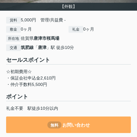
【外観】
5,000円 管理/共益費 -
賃料
0ヶ月
0ヶ月
敷金
礼金
佐賀県
唐津市
桜馬場
所在地
筑肥線
「
唐津
」駅 徒歩10分
交通
セールスポイント
☆初期費用☆
・保証会社申込金2,610円
・仲介手数料5,500円
ポイント
礼金不要
駅徒歩10分以内
お問い合わせ
無料