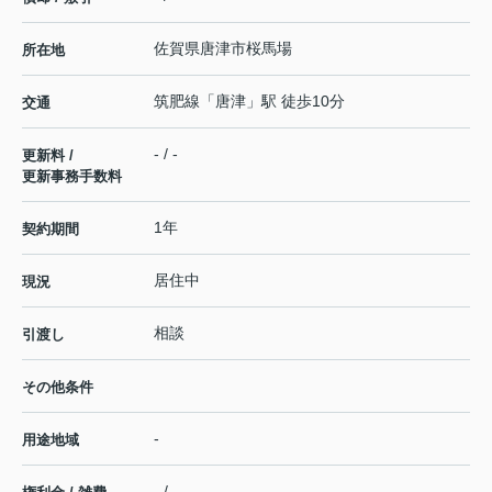
佐賀県
唐津市
桜馬場
所在地
筑肥線
「
唐津
」駅 徒歩10分
交通
- / -
更新料 /
更新事務手数料
1年
契約期間
居住中
現況
相談
引渡し
その他条件
-
用途地域
- / -