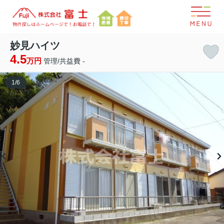
妙見ハイツ
4.5
万円
管理/共益費 -
1
/
6