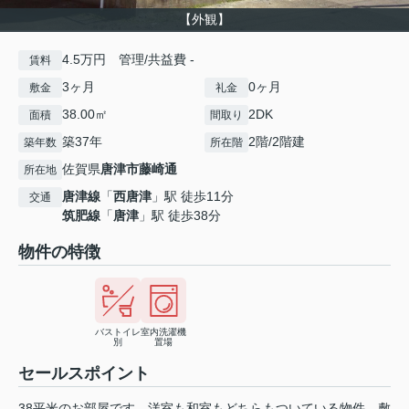
【外観】
4.5万円 管理/共益費 -
賃料
3ヶ月
0ヶ月
敷金
礼金
38.00㎡
2DK
面積
間取り
築37年
2階/2階建
築年数
所在階
佐賀県
唐津市
藤崎通
所在地
唐津線
「
西唐津
」駅 徒歩11分
交通
筑肥線
「
唐津
」駅 徒歩38分
物件の特徴
バストイレ
室内洗濯機
別
置場
セールスポイント
38平米のお部屋です。洋室も和室もどちらもついている物件。敷