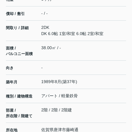
- / -
償却 / 敷引
2DK
間取り / 詳細
DK 6.0帖 1室
/
和室 6.0帖 2室
/
和室
38.00㎡ / -
面積 /
バルコニー面積
-
向き
1989年8月(築37年)
築年月
アパート / 軽量鉄骨
種別 / 建物構造
2階 / 2階 / 2階建
部屋 /
所在階 / 階建て
佐賀県
唐津市
藤崎通
所在地