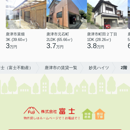
唐津市菜畑
唐津市元石町
唐津市町田２丁目
3K (39.60㎡)
2LDK (65.66㎡)
1DK (28.26㎡)
5
3
3.7
3.8
万円
万円
万円
富士（富士不動産）
唐津市の賃貸一覧
妙見ハイツ
2階