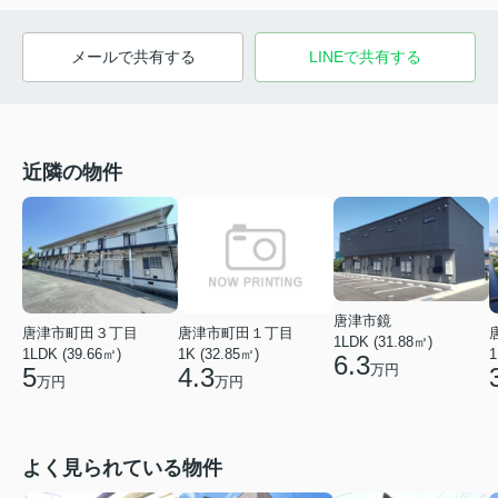
メールで共有する
LINEで共有する
近隣の物件
唐津市鏡
唐津市町田３丁目
唐津市町田１丁目
1LDK (31.88㎡)
1LDK (39.66㎡)
1K (32.85㎡)
1
6.3
万円
5
4.3
万円
万円
よく見られている物件