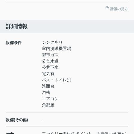
情報の見方
詳細情報
シンクあり
設備条件
室内洗濯機置場
都市ガス
公営水道
公共下水
電気有
バス・トイレ別
洗面台
浴槽
エアコン
角部屋
-
設備(その他)
ファミリー向けのポイント、西唐津小学校が