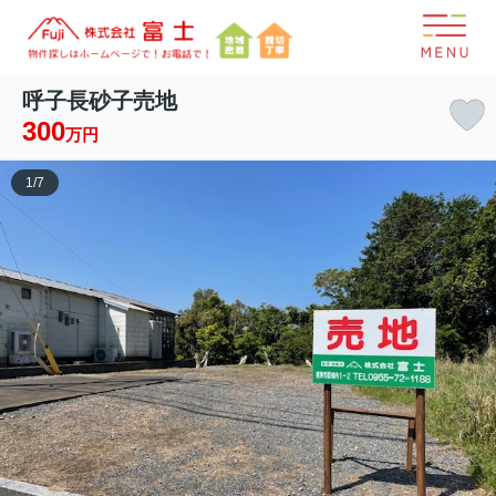
呼子長砂子売地
300
万円
1
/
7