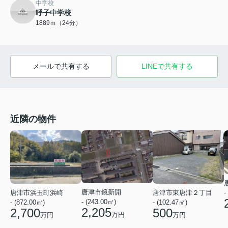
中学校
呼子中学校
1889ｍ（24分）
メールで共有する
LINEで共有する
近隣の物件
唐津市鏡新開
-
唐津市浜玉町浜崎
唐津市東唐津２丁目
- (243.00㎡)
- (872.00㎡)
- (102.47㎡)
2,205
2,700
500
万円
万円
万円