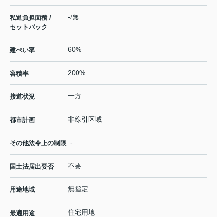
-/無
私道負担面積 /
セットバック
60%
建ぺい率
200%
容積率
一方
接道状況
非線引区域
都市計画
-
その他法令上の制限
不要
国土法届出要否
無指定
用途地域
住宅用地
最適用途