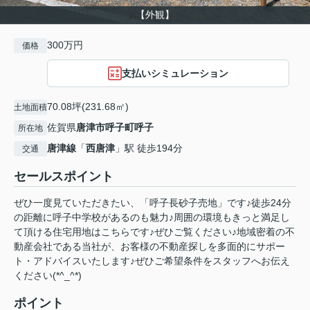
【外観】
300万円
価格
支払いシミュレーション
70.08坪(231.68㎡)
土地面積
佐賀県
唐津市
呼子町呼子
所在地
唐津線
「
西唐津
」駅 徒歩194分
交通
セールスポイント
ぜひ一度見ていただきたい、「呼子長砂子売地」です♪徒歩24分
の距離に呼子中学校があるのも魅力♪周囲の環境もきっと満足し
て頂ける住宅用地はこちらです♪ぜひご覧ください♪地域密着の不
動産会社である当社が、お客様の不動産探しを多面的にサポー
ト・アドバイスいたします♪ぜひご希望条件をスタッフへお伝え
ください(*^_^*)
ポイント