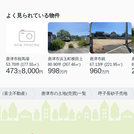
よく見られている物件
唐津市桜馬場
唐津市浜玉町横田上
唐津市鏡
53.70坪 (177.55㎡)
80.90坪 (267.46㎡)
67.13坪 (221.95㎡)
8
473
8,000
998
960
万
円
万円
万円
（富士不動産）
唐津市の土地(売買)一覧
呼子長砂子売地