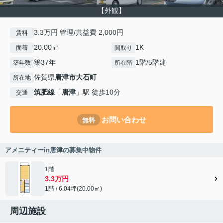
【外観】
3.3万円 管理/共益費 2,000円
賃料
20.00㎡
1K
面積
間取り
築37年
1階/5階建
築年数
所在階
佐賀県
唐津市
大石町
所在地
筑肥線
「
唐津
」駅 徒歩10分
交通
お問い合わせ
無料
アメニティーin唐津の募集中物件
1階
3.3万円
1階 / 6.04坪(20.00㎡)
周辺施設