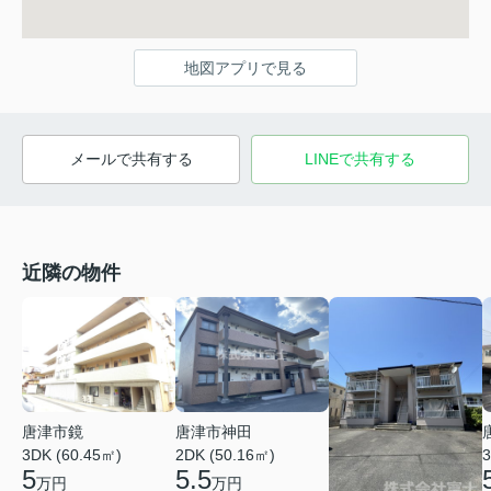
地図アプリで見る
メールで共有する
LINEで共有する
近隣の物件
唐津市鏡
唐津市神田
3DK (60.45㎡)
2DK (50.16㎡)
3
5
5.5
万円
万円