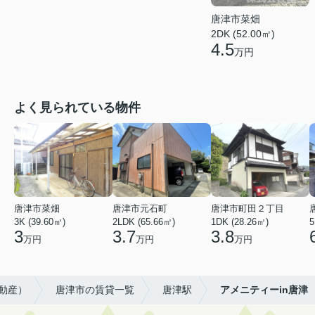
唐津市菜畑
2DK (52.00㎡)
4.5
万円
よく見られている物件
唐津市菜畑
唐津市元石町
唐津市町田２丁目
3K (39.60㎡)
2LDK (65.66㎡)
1DK (28.26㎡)
5
3
3.7
3.8
万円
万円
万円
動産）
唐津市の賃貸一覧
唐津駅
アメニティーin唐津