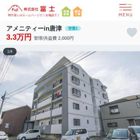
アメニティーin唐津
空室1
3.3万円
管理/共益費 2,000円
1
/
4