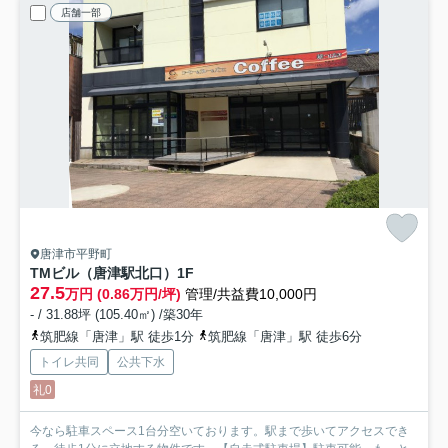
店舗一部
唐津市平野町
TMビル（唐津駅北口）
1F
27.5
万円 (0.86万円/坪)
管理/共益費10,000円
- / 31.88坪 (105.40㎡) /築30年
筑肥線「唐津」駅 徒歩1分
筑肥線「唐津」駅 徒歩6分
トイレ共同
公共下水
礼0
今なら駐車スペース1台分空いております。駅まで歩いてアクセスでき