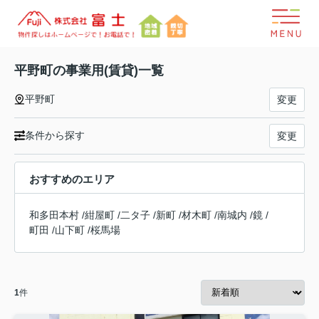
平野町の事業用(賃貸)一覧
平野町
変更
条件から探す
変更
おすすめのエリア
和多田本村
/
紺屋町
/
二タ子
/
新町
/
材木町
/
南城内
/
鏡
/
町田
/
山下町
/
桜馬場
1
件