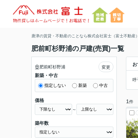
唐津の賃貸・不動産のことなら株式会社富士（富士不動産
肥前町杉野浦の戸建(売買)一覧
お
肥前町杉野浦
変更
新築・中古
呼
指定しない
新築
中古
価格
1
件
～
築年数