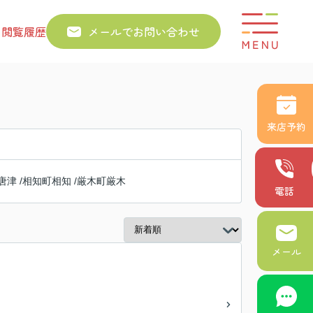
り
閲覧履歴
メールでお問い合わせ
来店予約
唐津
/
相知町相知
/
厳木町厳木
電話
メール