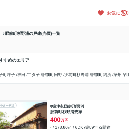
お気に入
肥前町杉野浦の戸建(売買)一覧
）
すすめのエリア
子町呼子
/
神田
/
二タ子
/
肥前町田野
/
肥前町杉野浦
/
肥前町納所
/
菜畑
/
西
中古一戸建
唐津市
肥前町杉野浦
肥前町杉野浦売家
400
万円
- / 178.80㎡ / 6DK /築89年 /2階建