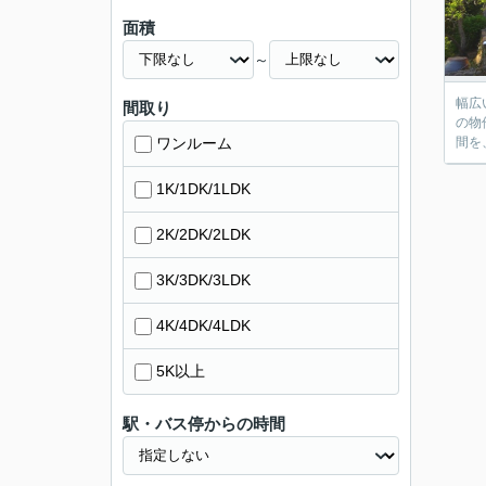
面積
～
幅広
間取り
の物
ワンルーム
間を
1K/1DK/1LDK
2K/2DK/2LDK
3K/3DK/3LDK
4K/4DK/4LDK
5K以上
駅・バス停からの時間