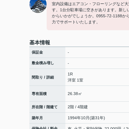
室内設備はエアコン・フローリングなど大
す。1台分駐車場に空きがあります。新し
からいかがでしょうか。0955-72-11
力でサポートいたします。
基本情報
-
保証金
敷金積み増し
-
1R
間取り / 詳細
洋室 1室
26.38㎡
専有面積
2階 / 4階建
所在階 / 階建て
1994年10月(築31年)
築年月
保険会社 / 料金
有 火災・家財保険 22,000円 / 