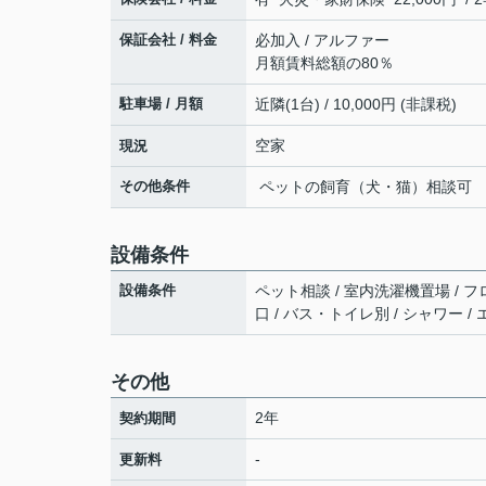
保証会社 / 料金
必加入 / アルファー
月額賃料総額の80％
駐車場 / 月額
近隣(1台) / 10,000円 (非課税)
空家
現況
その他条件
ペットの飼育（犬・猫）相談可
設備条件
設備条件
ペット相談 / 室内洗濯機置場 / フロ
口 / バス・トイレ別 / シャワー /
その他
2年
契約期間
-
更新料