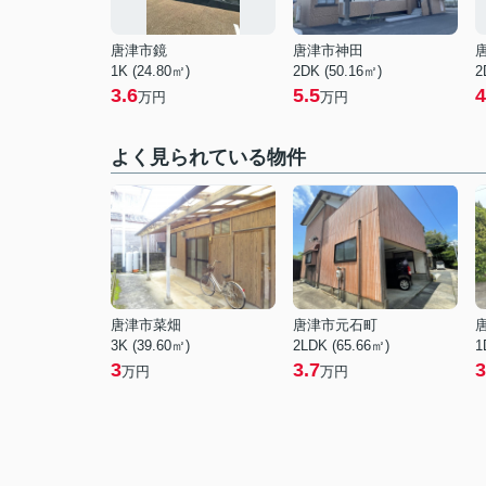
唐津市鏡
唐津市神田
1K (24.80㎡)
2DK (50.16㎡)
2
3.6
5.5
4
万円
万円
よく見られている物件
唐津市菜畑
唐津市元石町
3K (39.60㎡)
2LDK (65.66㎡)
1
3
3.7
3
万円
万円