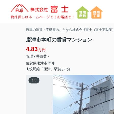
唐津の賃貸・不動産のことなら株式会社富士（富士不動産
唐津市本町の賃貸マンション
4.83
万円
管理 / 共益費 -
佐賀県
唐津市
本町
筑肥線「唐津」駅徒歩7分
1
/
5