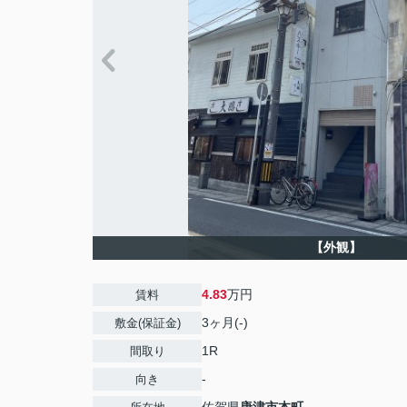
【外観】
4.83
万円
賃料
3ヶ月(-)
敷金(保証金)
1R
間取り
-
向き