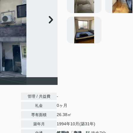
-
管理 / 共益費
0ヶ月
礼金
26.38㎡
専有面積
1994年10月(築31年)
築年月