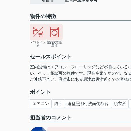
佐賀県
唐津市
本町
所在地
物件の特徴
バストイレ
室内洗濯機
別
置場
セールスポイント
室内設備はエアコン・フローリングなどが揃っている
い、ペット相談可の物件です。現在空家ですので、なるべく早
ご連絡下さい。唐津市にある唐津線唐津近くでお客様
ポイント
エアコン
猫可
縦型照明付洗面化粧台
脱衣所
担当者のコメント