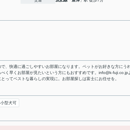
筑肥線
「
唐津
」駅 徒歩7分
交通
ので、快適に過ごしやすいお部屋になります。ペットがお好きな方にう
くお部屋が見たいという方にもおすすめです。info@k-fuji.co.jp
にとってベストな暮らしの実現に。お部屋探しは富士にお任せを。
小型犬可