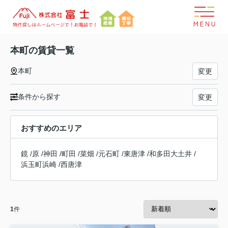
本町の賃貸一覧
本町
変更
条件から探す
変更
おすすめのエリア
鏡
/
原
/
神田
/
町田
/
菜畑
/
元石町
/
東唐津
/
和多田大土井
/
浜玉町浜崎
/
西唐津
1
件