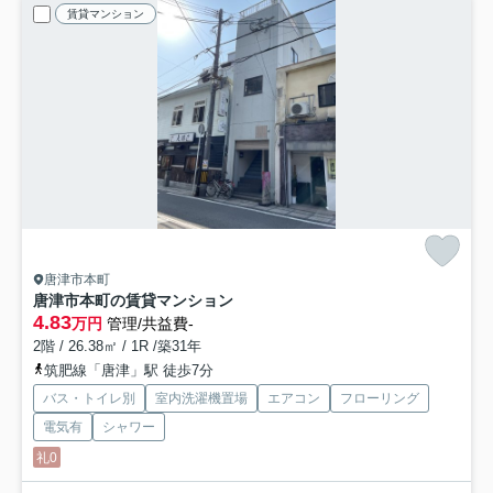
賃貸マンション
唐津市本町
唐津市本町の賃貸マンション
4.83
万円
管理/共益費-
2階 / 26.38㎡ / 1R /築31年
筑肥線「唐津」駅 徒歩7分
バス・トイレ別
室内洗濯機置場
エアコン
フローリング
電気有
シャワー
礼0