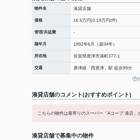
物件名
湊貸店舗
価格
16.5万円(0.19万円/坪)
管理/共益費
-
築年月
1992年6月（築34年）
所在地
佐賀県
唐津市
湊町
377-1
交通
唐津線
「
西唐津
」駅 徒歩99分
湊貸店舗のコメント(おすすめポイント)
こちらの物件は最寄りのスーパー「Aコープ 湊店」が
湊貸店舗で募集中の物件