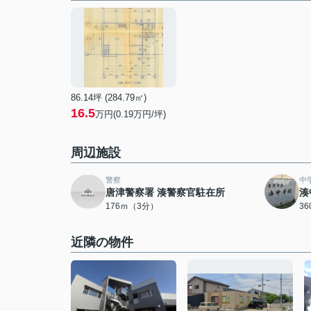
86.14坪 (284.79㎡)
16.5
万円(0.19万円/坪)
周辺施設
警察
中
唐津警察署 湊警察官駐在所
湊
176ｍ（3分）
3
近隣の物件