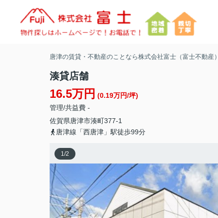
唐津の賃貸・不動産のことなら株式会社富士（富士不動産
湊貸店舗
16.5万円
(0.19万円/坪)
管理/共益費 -
佐賀県
唐津市
湊町
377-1
唐津線「西唐津」駅徒歩99分
1
/
2