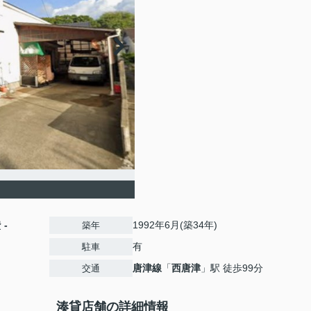
費
-
1992年6月(築34年)
築年
有
駐車
唐津線
「
西唐津
」駅 徒歩99分
交通
湊貸店舗の詳細情報