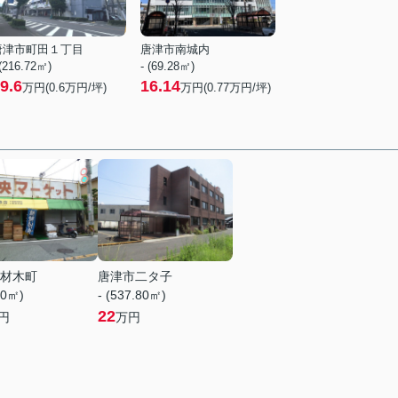
唐津市町田１丁目
唐津市南城内
 (216.72㎡)
- (69.28㎡)
9.6
16.14
万円(
0.6
万円/坪)
万円(
0.77
万円/坪)
材木町
唐津市二タ子
20㎡)
- (537.80㎡)
22
円
万円