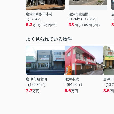
唐津市和多田本村
唐津市鏡新開
- (13.04㎡)
31.36坪 (103.68㎡)
-
6.3
33
3
万円(
1.6
万円/坪)
万円(
1.05
万円/坪)
よく見られている物件
唐津市船宮町
唐津市鏡
唐津市
- (126.94㎡)
- (64.80㎡)
- (13.
7.7
6.6
3.5
万円
万円
万