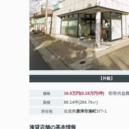
【外観】
16.5万円(0.19万円/坪)
管理/共益
価格
86.14坪(284.79㎡)
面積
佐賀県
唐津市
湊町
377-1
所在地
湊貸店舗の基本情報