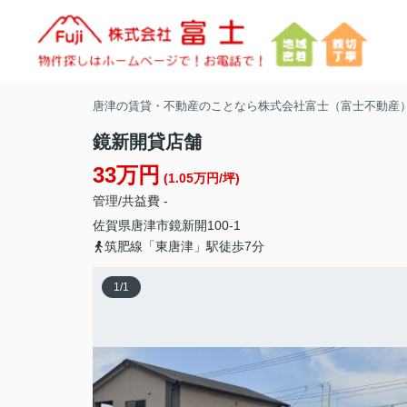
唐津の賃貸・不動産のことなら株式会社富士（富士不動産
鏡新開貸店舗
33万円
(1.05万円/坪)
管理/共益費 -
佐賀県
唐津市
鏡新開
100-1
筑肥線「東唐津」駅徒歩7分
1
/
1