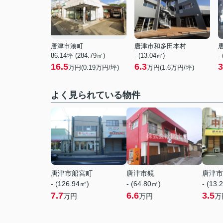
唐津市湊町
唐津市和多田本村
86.14坪 (284.79㎡)
- (13.04㎡)
-
16.5
6.3
3
万円(
0.19
万円/坪)
万円(
1.6
万円/坪)
よく見られている物件
唐津市船宮町
唐津市鏡
唐津市
- (126.94㎡)
- (64.80㎡)
- (13.
7.7
6.6
3.5
万円
万円
万