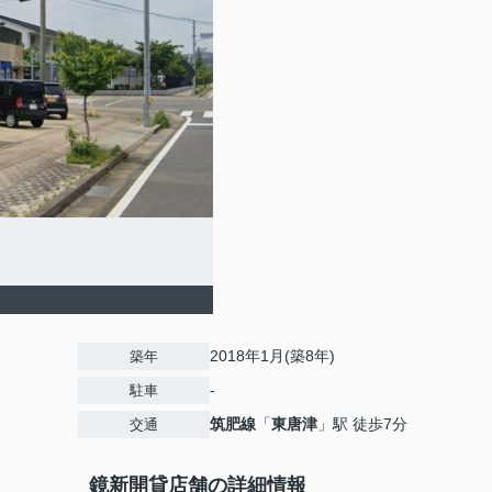
2018年1月(築8年)
築年
-
駐車
筑肥線
「
東唐津
」駅 徒歩7分
交通
鏡新開貸店舗の詳細情報