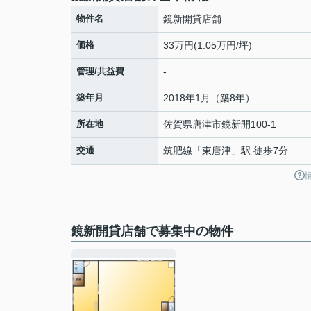
物件名
鏡新開貸店舗
価格
33万円(1.05万円/坪)
管理/共益費
-
築年月
2018年1月（築8年）
所在地
佐賀県
唐津市
鏡新開
100-1
交通
筑肥線
「
東唐津
」駅 徒歩7分
鏡新開貸店舗で募集中の物件