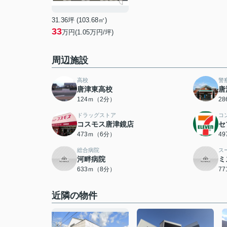
31.36坪 (103.68㎡)
33
万円(1.05万円/坪)
周辺施設
高校
警
唐津東高校
唐
124ｍ（2分）
2
ドラッグストア
コ
コスモス唐津鏡店
セ
473ｍ（6分）
4
総合病院
ス
河畔病院
ミ
633ｍ（8分）
7
近隣の物件