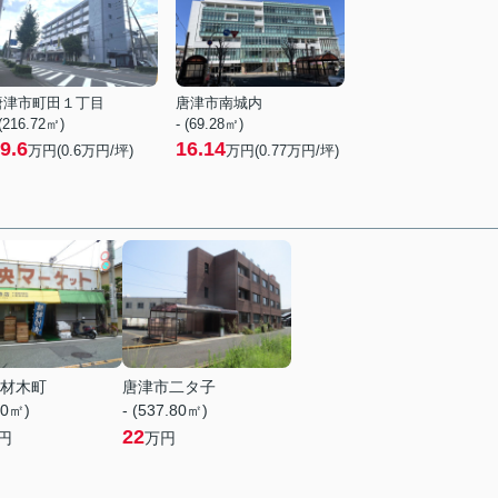
唐津市町田１丁目
唐津市南城内
 (216.72㎡)
- (69.28㎡)
9.6
16.14
万円(
0.6
万円/坪)
万円(
0.77
万円/坪)
材木町
唐津市二タ子
20㎡)
- (537.80㎡)
22
円
万円