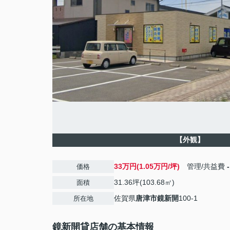
【外観】
33万円(1.05万円/坪)
管理/共益費
-
価格
31.36坪(103.68㎡)
面積
佐賀県
唐津市
鏡新開
100-1
所在地
鏡新開貸店舗の基本情報