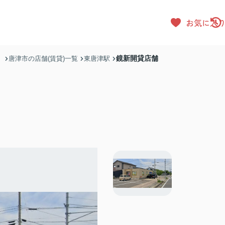
お気に入
鏡新開貸店舗
）
唐津市の店舗(賃貸)一覧
東唐津駅