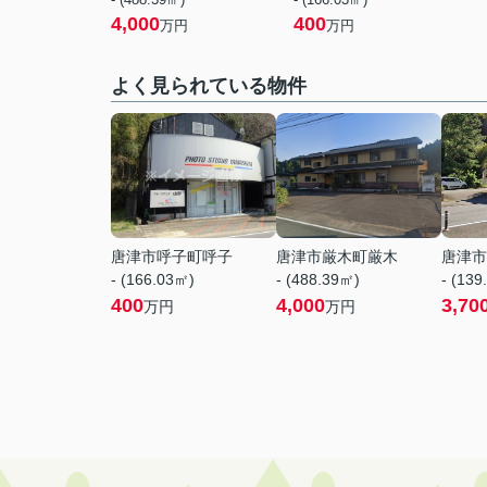
4,000
400
万円
万円
よく見られている物件
唐津市呼子町呼子
唐津市厳木町厳木
唐津市
- (166.03㎡)
- (488.39㎡)
- (139
400
4,000
3,70
万円
万円