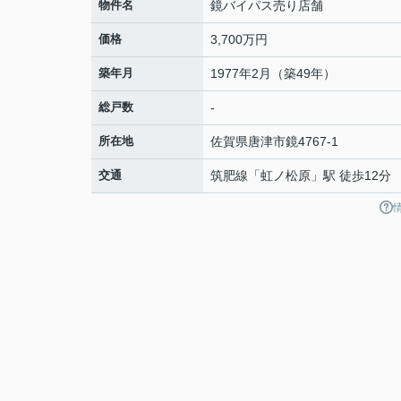
物件名
鏡バイパス売り店舗
価格
3,700万円
築年月
1977年2月（築49年）
総戸数
-
所在地
佐賀県
唐津市
鏡
4767-1
交通
筑肥線
「
虹ノ松原
」駅 徒歩12分