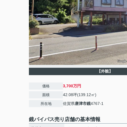
【外観】
3,700万円
価格
42.08坪(139.12㎡)
面積
佐賀県
唐津市
鏡
4767-1
所在地
鏡バイパス売り店舗の基本情報