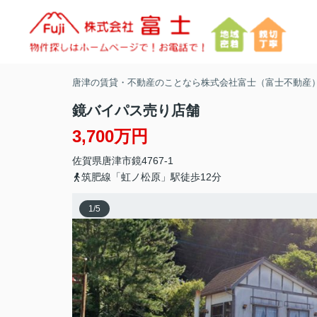
唐津の賃貸・不動産のことなら株式会社富士（富士不動産
鏡バイパス売り店舗
3,700万円
佐賀県
唐津市
鏡
4767-1
筑肥線「虹ノ松原」駅徒歩12分
1
/
5