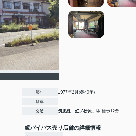
1977年2月(築49年)
築年
-
駐車
筑肥線
「
虹ノ松原
」駅 徒歩12分
交通
鏡バイパス売り店舗の詳細情報