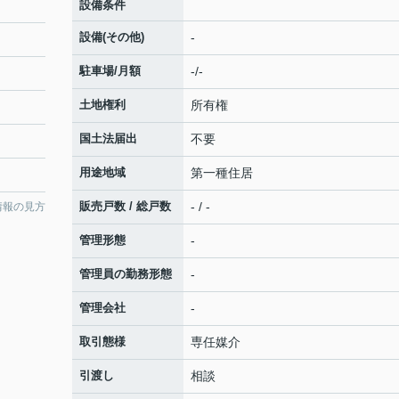
設備条件
設備(その他)
-
駐車場/月額
-/-
土地権利
所有権
国土法届出
不要
用途地域
第一種住居
販売戸数 / 総戸数
- / -
情報の見方
管理形態
-
管理員の勤務形態
-
管理会社
-
取引態様
専任媒介
引渡し
相談