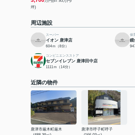
3,700
万円(87.93万円/
坪)
周辺施設
スーパー
保
イオン 唐津店
鏡
604ｍ（8分）
9
コンビニエンスストア
セブンイレブン 唐津田中店
1111ｍ（14分）
近隣の物件
唐津市厳木町厳木
唐津市呼子町呼子
- (488.39㎡)
- (166.03㎡)