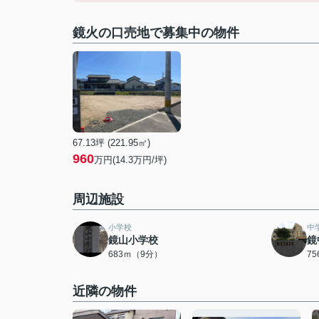
鏡火の口売地で募集中の物件
67.13坪 (221.95㎡)
960
万円(14.3万円/坪)
周辺施設
小学校
中
鏡山小学校
鏡
683ｍ（9分）
7
近隣の物件