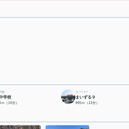
学校
スーパー
中学校
まいずる９
56ｍ（10分）
995ｍ（13分）