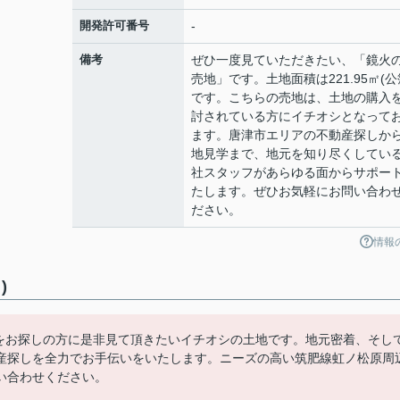
開発許可番号
-
備考
ぜひ一度見ていただきたい、「鏡火
売地」です。土地面積は221.95㎡(公
です。こちらの売地は、土地の購入
討されている方にイチオシとなって
ます。唐津市エリアの不動産探しか
地見学まで、地元を知り尽くしてい
社スタッフがあらゆる面からサポー
たします。ぜひお気軽にお問い合わ
ださい。
情報
)
売地をお探しの方に是非見て頂きたいイチオシの土地です。地元密着、そし
産探しを全力でお手伝いをいたします。ニーズの高い筑肥線虹ノ松原周
い合わせください。