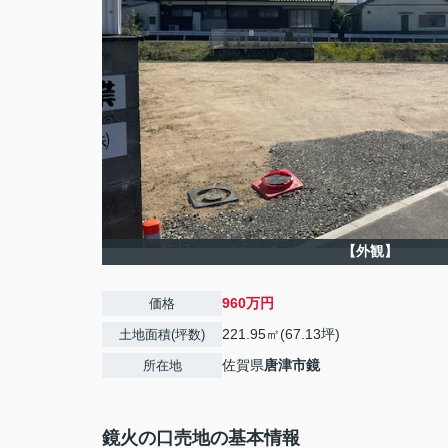
【外観】
960万円
価格
221.95㎡(67.13坪)
土地面積(坪数)
佐賀県
唐津市
鏡
所在地
鏡火の口売地の基本情報