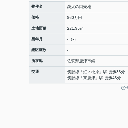
物件名
鏡火の口売地
価格
960万円
土地面積
221.95㎡
築年月
-（-）
総区画数
-
所在地
佐賀県
唐津市
鏡
交通
筑肥線
「
虹ノ松原
」駅 徒歩33分
筑肥線
「
東唐津
」駅 徒歩43分