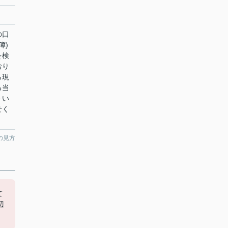
の口
簿)
を検
おり
ら現
る当
トい
せく
の見方
て
辺