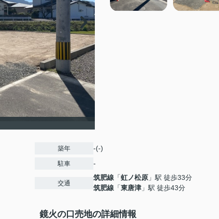
-(-)
築年
-
駐車
筑肥線
「
虹ノ松原
」駅 徒歩33分
交通
筑肥線
「
東唐津
」駅 徒歩43分
鏡火の口売地の詳細情報