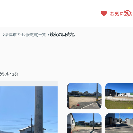
お気に入
鏡火の口売地
）
唐津市の土地(売買)一覧
徒歩43分