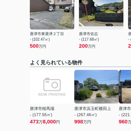
唐津市東唐津２丁目
唐津市佐志
- (102.47㎡)
- (117.68㎡)
-
500
200
2
万円
万円
よく見られている物件
唐津市桜馬場
唐津市浜玉町横田上
唐津市
- (177.55㎡)
- (267.46㎡)
- (221
473
8,000
998
960
万
円
万円