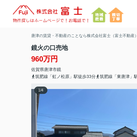
唐津の賃貸・不動産のことなら株式会社富士（富士不動産
鏡火の口売地
960万円
佐賀県
唐津市
鏡
筑肥線「虹ノ松原」駅徒歩33分
筑肥線「東唐津」駅
1
/
4