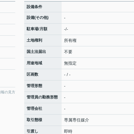
設備条件
設備(その他)
-
駐車場/月額
-/-
土地権利
所有権
国土法届出
不要
用途地域
無指定
区画数
- / -
管理形態
-
情報の見方
管理員の勤務形態
-
管理会社
-
取引態様
専属専任媒介
引渡し
即時