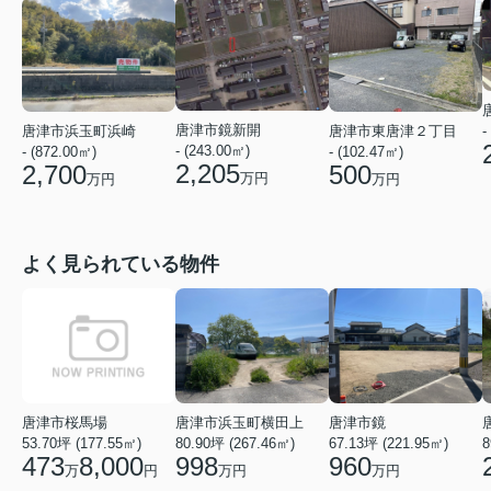
唐津市鏡新開
-
唐津市浜玉町浜崎
唐津市東唐津２丁目
- (243.00㎡)
- (872.00㎡)
- (102.47㎡)
2,205
2,700
500
万円
万円
万円
よく見られている物件
唐津市桜馬場
唐津市浜玉町横田上
唐津市鏡
53.70坪 (177.55㎡)
80.90坪 (267.46㎡)
67.13坪 (221.95㎡)
8
473
8,000
998
960
万
円
万円
万円