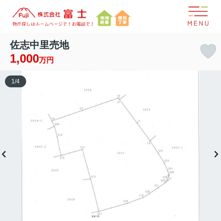
佐志中里売地
1,000
万円
1
/
4