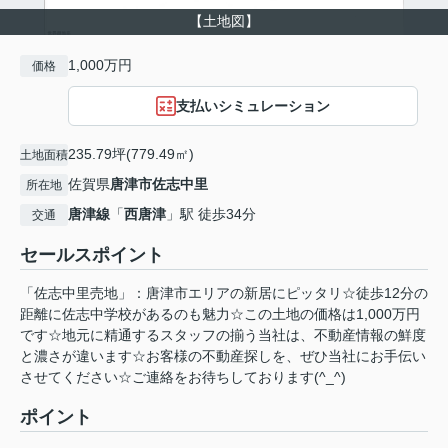
【土地図】
1,000万円
価格
支払いシミュレーション
235.79坪(779.49㎡)
土地面積
佐賀県
唐津市
佐志中里
所在地
唐津線
「
西唐津
」駅 徒歩34分
交通
セールスポイント
「佐志中里売地」：唐津市エリアの新居にピッタリ☆徒歩12分の
距離に佐志中学校があるのも魅力☆この土地の価格は1,000万円
です☆地元に精通するスタッフの揃う当社は、不動産情報の鮮度
と濃さが違います☆お客様の不動産探しを、ぜひ当社にお手伝い
させてください☆ご連絡をお待ちしております(^_^)
ポイント