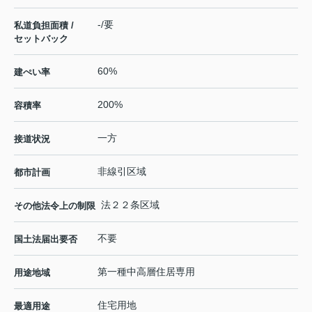
-/要
私道負担面積 /
セットバック
60%
建ぺい率
200%
容積率
一方
接道状況
非線引区域
都市計画
法２２条区域
その他法令上の制限
不要
国土法届出要否
第一種中高層住居専用
用途地域
住宅用地
最適用途