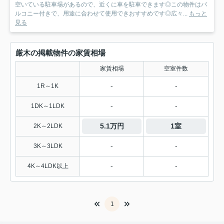
空いている駐車場があるので、近くに車を駐車できます◎この物件はバ
ルコニー付きで、用途に合わせて使用できおすすめです◎広々...
もっと
見る
厳木の掲載物件の家賃相場
家賃相場
空室件数
-
-
1R～1K
-
-
1DK～1LDK
5.1万円
1室
2K～2LDK
-
-
3K～3LDK
-
-
4K～4LDK以上
1