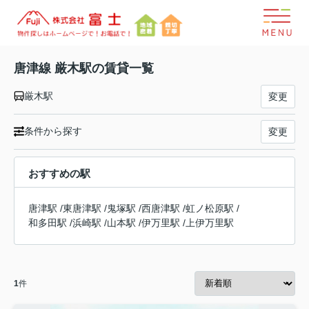
唐津線 厳木駅の賃貸一覧
厳木駅
変更
条件から探す
変更
おすすめの駅
唐津駅
/
東唐津駅
/
鬼塚駅
/
西唐津駅
/
虹ノ松原駅
/
和多田駅
/
浜崎駅
/
山本駅
/
伊万里駅
/
上伊万里駅
1
件