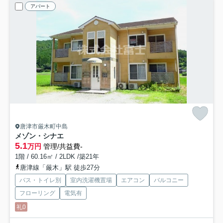
アパート
唐津市厳木町中島
メゾン・シナエ
5.1
万円
管理/共益費-
1階 / 60.16㎡ / 2LDK /築21年
唐津線「厳木」駅 徒歩27分
バス・トイレ別
室内洗濯機置場
エアコン
バルコニー
フローリング
電気有
礼0