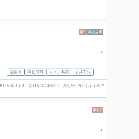
敷0
即入居可
電気有
事務所可
トイレ共同
公共下水
る駅があります。賃料を10万円以下に抑えたい方におすすめで
敷礼0