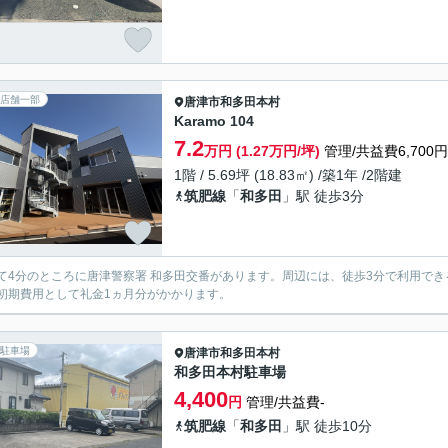
店舗一部
唐津市
和多田本村
Karamo 104
7.2
万円 (1.27万円/坪)
管理/共益費6,700円
1階 / 5.69坪 (18.83㎡) /築1年 /2階建
筑肥線
「
和多田
」駅 徒歩3分
て4分のところに唐津警察署 和多田交番があります。周辺には、徒歩3分で利用でき
初期費用として礼金1ヵ月分がかかります。
駐車場
唐津市
和多田本村
和多田本村駐車場
4,400
円
管理/共益費-
筑肥線
「
和多田
」駅 徒歩10分