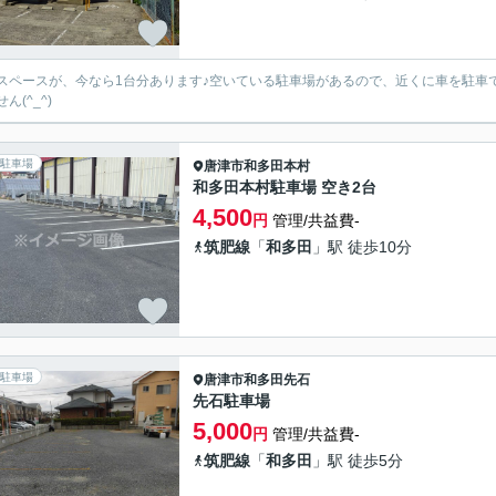
スペースが、今なら1台分あります♪空いている駐車場があるので、近くに車を駐車
ん(^_^)
駐車場
唐津市
和多田本村
和多田本村駐車場 空き2台
4,500
円
管理/共益費-
筑肥線
「
和多田
」駅 徒歩10分
駐車場
唐津市
和多田先石
先石駐車場
5,000
円
管理/共益費-
筑肥線
「
和多田
」駅 徒歩5分