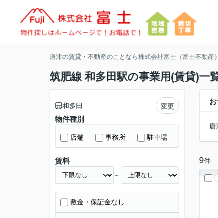
唐津の賃貸・不動産のことなら株式会社富士（富士不動産
筑肥線 和多田駅の事業用(賃貸)一
お
和多田
変更
物件種別
唐
店舗
事務所
駐車場
9
件
賃料
～
敷金・保証金なし