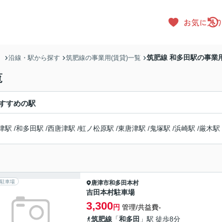
お気に入
筑肥線 和多田駅の事業用
）
沿線・駅から探す
筑肥線の事業用(賃貸)一覧
覧
すすめの駅
津駅
/
和多田駅
/
西唐津駅
/
虹ノ松原駅
/
東唐津駅
/
鬼塚駅
/
浜崎駅
/
厳木駅
駐車場
唐津市
和多田本村
吉田本村駐車場
3,300
円
管理/共益費-
筑肥線
「
和多田
」駅 徒歩8分