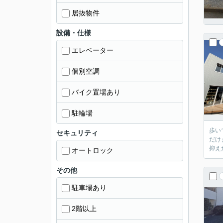
居抜物件
設備・仕様
エレベーター
個別空調
バイク置場あり
駐輪場
歩い
セキュリティ
だけ
抑え
オートロック
その他
駐車場あり
2階以上