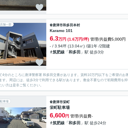
店舗一部
唐津市
和多田本村
Karamo 101
6.3
万円 (1.6万円/坪)
管理/共益費5,000円
- / 3.94坪 (13.04㎡) /築1年 /2階建
筑肥線
「
和多田
」駅 徒歩3分
て4分のところに唐津警察署 和多田交番があります。賃料10万円以下をご希望の
ます。周辺には、徒歩3分で利用できる駅があります。敷金不要なので初期費用を抑
たい方は是非ご覧ください。
駐車場
唐津市
栄町
栄町駐車場
6,600
円
管理/共益費-
筑肥線
「
和多田
」駅 徒歩24分