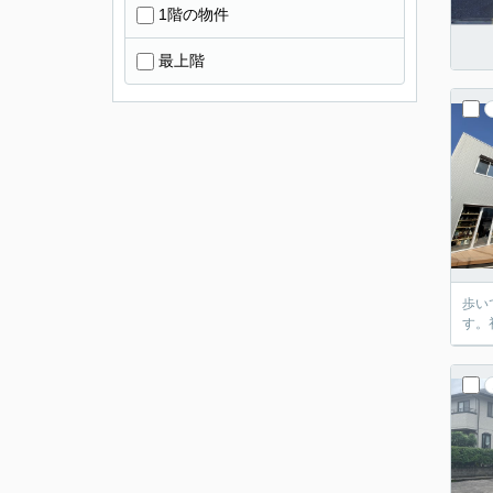
1階の物件
最上階
歩い
す。