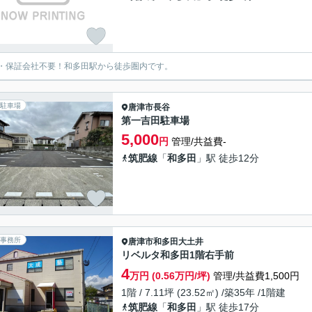
・保証会社不要！和多田駅から徒歩圏内です。
駐車場
唐津市
長谷
第一吉田駐車場
5,000
円
管理/共益費-
筑肥線
「
和多田
」駅 徒歩12分
事務所
唐津市
和多田大土井
リベルタ和多田1階右手前
4
万円 (0.56万円/坪)
管理/共益費1,500円
1階 / 7.11坪 (23.52㎡) /築35年 /1階建
筑肥線
「
和多田
」駅 徒歩17分