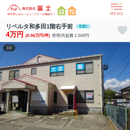
リベルタ和多田1階右手前
空室1
4万円
(0.56万円/坪)
管理/共益費 1,500円
1
/
3