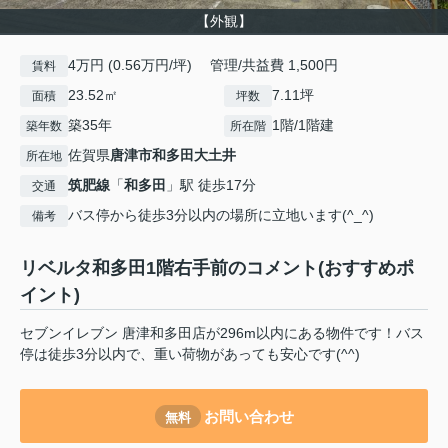
【外観】
4万円 (0.56万円/坪) 管理/共益費 1,500円
賃料
23.52㎡
7.11坪
面積
坪数
築35年
1階/1階建
築年数
所在階
佐賀県
唐津市
和多田大土井
所在地
筑肥線
「
和多田
」駅 徒歩17分
交通
バス停から徒歩3分以内の場所に立地います(^_^)
備考
リベルタ和多田1階右手前のコメント(おすすめポ
イント)
セブンイレブン 唐津和多田店が296m以内にある物件です！バス
停は徒歩3分以内で、重い荷物があっても安心です(^^)
お問い合わせ
無料