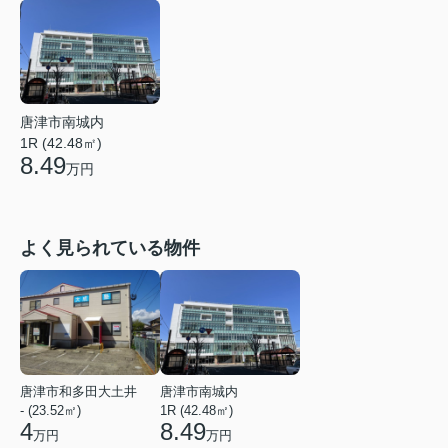
唐津市南城内
1R (42.48㎡)
8.49
万円
よく見られている物件
唐津市和多田大土井
唐津市南城内
- (23.52㎡)
1R (42.48㎡)
4
8.49
万円
万円