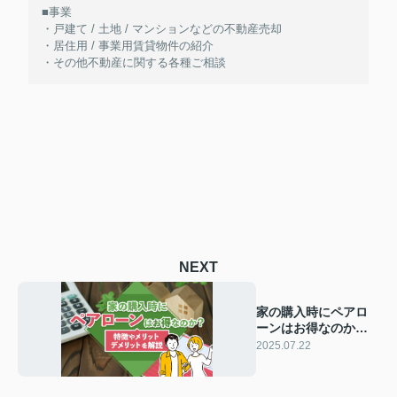
■事業
・戸建て / 土地 / マンションなどの不動産売却
・居住用 / 事業用賃貸物件の紹介
・その他不動産に関する各種ご相談
NEXT
家の購入時にペアロ
ーンはお得なのか？
特徴やメリット・デ
2025.07.22
メリットを解説