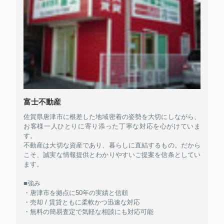
富士不動産
佐賀県唐津市に根差した地域密着の姿勢を大切にしながら、
お客様一人ひとりに寄り添った丁寧な対応を心がけていま
す。
不動産は大切な資産であり、暮らしに直結するもの。だから
こそ、誠実な情報提供とわかりやすいご提案を信条としてい
ます。
■強み
・唐津市を拠点に50年の実績と信頼
・売却 / 賃貸ともに柔軟かつ迅速な対応
・無料の簡易査定で気軽な相談にも対応可能